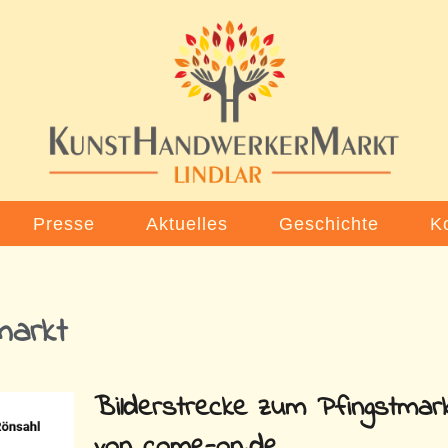
Presse
Aktuelles
Geschichte
K
markt
Bilderstrecke zum Pfingstmar
von come-on.de