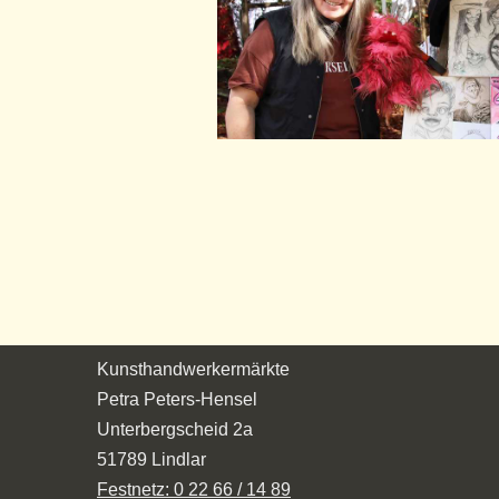
Kunsthandwerkermärkte
Petra Peters-Hensel
Unterbergscheid 2a
51789 Lindlar
Festnetz: 0 22 66 / 14 89